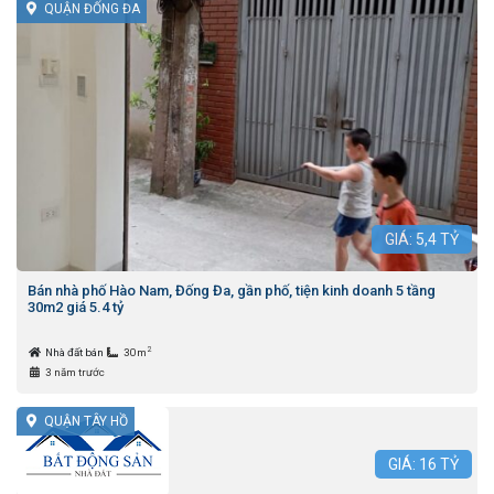
QUẬN ĐỐNG ĐA
GIÁ:
5,4
TỶ
Bán nhà phố Hào Nam, Đống Đa, gần phố, tiện kinh doanh 5 tầng
30m2 giá 5.4 tỷ
2
Nhà đất bán
30m
3 năm trước
QUẬN TÂY HỒ
GIÁ:
16
TỶ