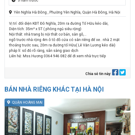
3 năm trước
Yên Nghĩa Hà Đông , Phường Yên Nghĩa, Quận Hà Đông, Hà Nội
Vị trí: đối diện KĐT Đô Nghĩa, 20m ra đường Tố Hữu kéo dài,
Diện tích: 35m² x 5T ( phòng ngủ siêu rộng)
Nội thất: nhà trang bị nội thất cơ bản, sàn gỗ,…
ngõ trước nhà rộng 4m ô tô đỗ cửa có sân riêng để xe.. nhà 2 mặt
thoáng trước sau, 20m ra đường tố Hữu( Lê Văn Lương kéo dài)
pháp lí: sổ đỏ rõ ràng, sẵn sàng giao dịch
Liên hệ: Mss.Hương
0364 946 082 để đi xem nhà trực tiếp
Chia sẻ tin này:
BÁN NHÀ RIÊNG KHÁC TẠI HÀ NỘI
QUẬN HOÀNG MAI