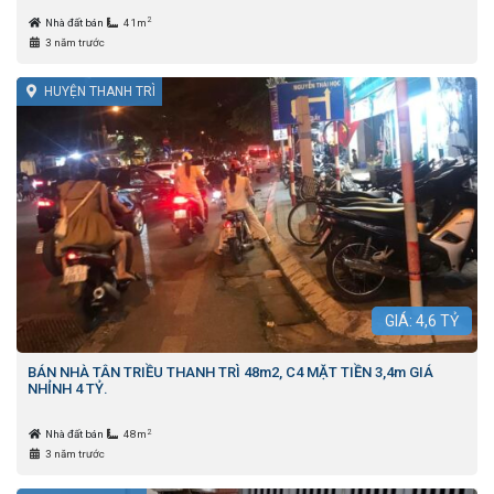
2
Nhà đất bán
41m
3 năm trước
HUYỆN THANH TRÌ
GIÁ:
4,6
TỶ
BÁN NHÀ TÂN TRIỀU THANH TRÌ 48m2, C4 MẶT TIỀN 3,4m GIÁ
NHỈNH 4 TỶ.
2
Nhà đất bán
48m
3 năm trước