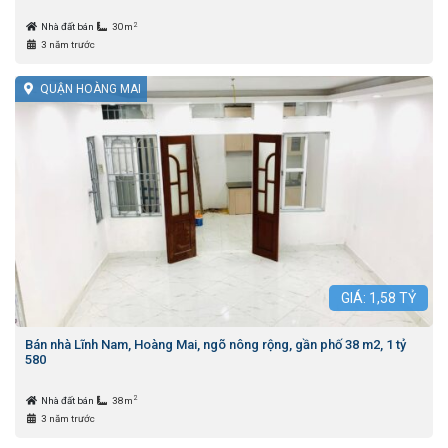
2
Nhà đất bán
30m
3 năm trước
QUẬN HOÀNG MAI
GIÁ:
1,58
TỶ
Bán nhà Lĩnh Nam, Hoàng Mai, ngõ nông rộng, gần phố 38 m2, 1 tỷ
580
2
Nhà đất bán
38m
3 năm trước