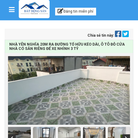
Kênh thông tin, tư vấn
Skip to content
Đăng tin miễn phí
Chia sẻ tin này:
NHÀ YÊN NGHĨA 20M RA ĐƯỜNG TỐ HỮU KÉO DÀI, Ô TÔ ĐỖ CỬA
NHÀ CÓ SÂN RIÊNG ĐỂ XE NHỈNH 3 TỶ