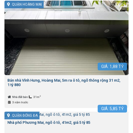
QUẬN HOÀNG MAI
GIÁ:
1,88
TỶ
Bán nhà Vĩnh Hưng, Hoàng Mai, 5m ra ô tô, ngõ thông rộng 31 m2,
1 tỷ 880
2
Nhà đất bán
31m
3 năm trước
GIÁ:
5,85
TỶ
QUẬN ĐỐNG ĐA
Nhà phố Phương Mai, ngõ ô tô, 41m2, giá 5 tỷ 85