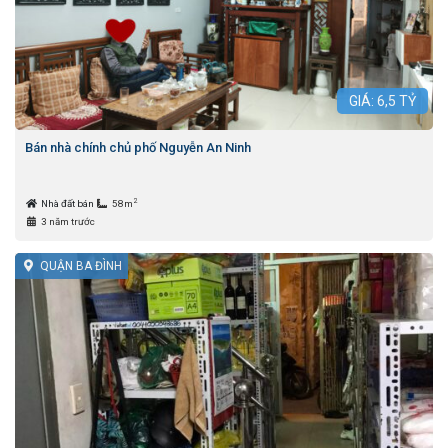
GIÁ:
6,5
TỶ
Bán nhà chính chủ phố Nguyễn An Ninh
2
Nhà đất bán
58m
3 năm trước
QUẬN BA ĐÌNH