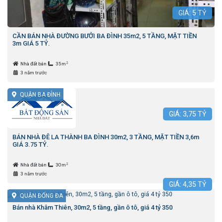
GIÁ:
5
TỶ
CẦN BÁN NHÀ ĐƯỜNG BƯỞI BA ĐÌNH 35m2, 5 TẦNG, MẶT TIỀN
3m GIÁ 5 TỶ.
2
Nhà đất bán
35m
3 năm trước
QUẬN BA ĐÌNH
GIÁ:
3,75
TỶ
BÁN NHÀ ĐÊ LA THÀNH BA ĐÌNH 30m2, 3 TẦNG, MẶT TIỀN 3,6m
GIÁ 3.75 TỶ.
2
Nhà đất bán
30m
3 năm trước
GIÁ:
4,35
TỶ
QUẬN ĐỐNG ĐA
Bán nhà Khâm Thiên, 30m2, 5 tầng, gần ô tô, giá 4 tỷ 350