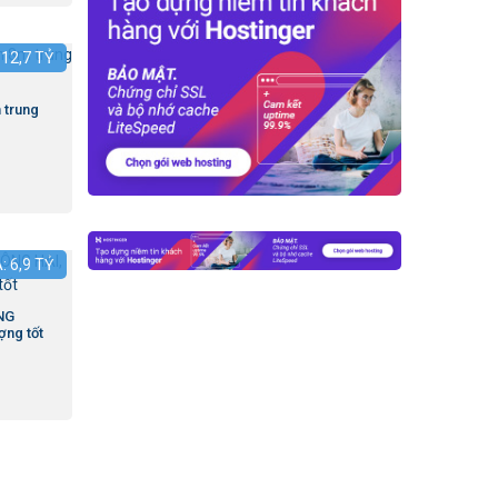
:
12,7
TỶ
 trung
Á:
6,9
TỶ
NG
ợng tốt