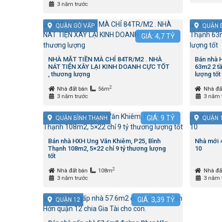
3 năm trước
QUẬN GÒ VẤP
QUẬN 
GIÁ:
4,7
TỶ
NHÀ MẶT TIỀN MÀ CHỈ 84TR/M2 . NHÀ
Bán nhà H
NÁT TIỆN XÂY LẠI KINH DOANH CỰC TỐT
63m2 2 tầ
, thương lượng
lượng tốt
2
Nhà đất bán
56m
Nhà đấ
3 năm trước
3 năm 
GIÁ:
9
TỶ
QUẬN BÌNH THẠNH
QUẬN 
Bán nhà HXH Ung Văn Khiêm, P25, Bình
Nhà mới 
Thạnh 108m2, 5×22 chỉ 9 tỷ thương lượng
10
tốt
2
Nhà đất bán
108m
Nhà đấ
3 năm trước
3 năm 
GIÁ:
3,39
TỶ
QUẬN 12