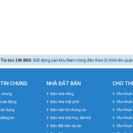
ất động sản khu Nam nóng dần theo lộ trình lên quận Nhà Bè.
TIN CHUNG
NHÀ ĐẤT BÁN
CHO TH
u chung
Bán nhà riêng
Cho thuê 
hoạt động
Bán nhà mặt phố
Cho thuê
 sử dụng
Bán căn hộ chung cư
Cho thuê 
 đăng tin
Bán nhà biệt thự, liền kề
Cho thuê 
Bán đất nền dự án
Cho thuê 