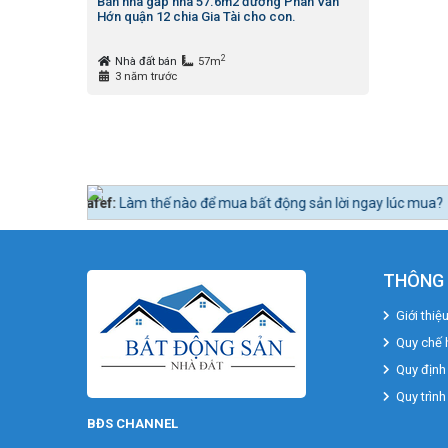
Bán nhà gấp nhà 57.6m2 đường Phan Văn
Hớn quận 12 chia Gia Tài cho con.
2
Nhà đất bán
57m
3 năm trước
Làm thế nào để mua bất động sản lời ngay lúc mua?
Tin tức 24h BĐS:
B
THÔNG 
Giới thiệ
Quy chế 
Quy định
Quy trình
BĐS CHANNEL