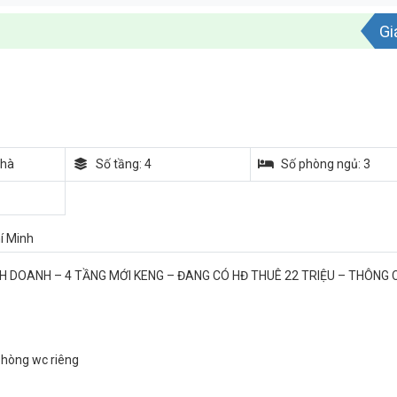
Gi
nhà
Số tầng: 4
Số phòng ngủ: 3
í Minh
NH DOANH – 4 TẦNG MỚI KENG – ĐANG CÓ HĐ THUÊ 22 TRIỆU – THÔNG 
 phòng wc riêng