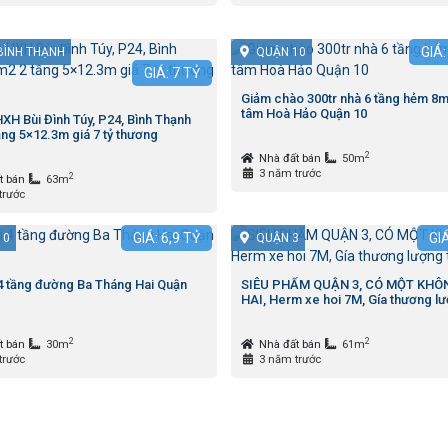
GIÁ
BÌNH THẠNH
QUẬN 10
GIÁ:
7
TỶ
Giảm chào 300tr nhà 6 tầng hẻm 8m
tâm Hoà Hảo Quận 10
XH Bùi Đình Túy, P24, Bình Thạnh
ng 5×12.3m giá 7 tỷ thương
2
Nhà đất bán
50m
3 năm trước
2
t bán
63m
trước
GIÁ:
6,9
TỶ
GI
10
QUẬN 3
4 tầng đường Ba Tháng Hai Quận
SIÊU PHẨM QUẬN 3, CÓ MỘT KHÔ
HAI, Herm xe hoi 7M, Gía thương lư
2
2
t bán
30m
Nhà đất bán
61m
trước
3 năm trước