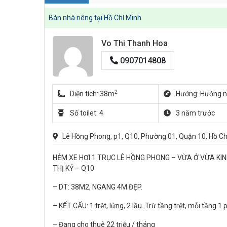
Bán nhà riêng tại Hồ Chí Minh
Vo Thi Thanh Hoa
0907014808
2
Diện tích: 38m
Hướng: Hướng 
Số toilet: 4
3 năm trước
Lê Hồng Phong, p1, Q10, Phường 01, Quận 10, Hồ Ch
HẺM XE HƠI 1 TRỤC LÊ HỒNG PHONG – VỪA Ở VỪA KI
THỊ KỶ – Q10
– DT: 38M2, NGANG 4M ĐẸP.
– KẾT CẤU: 1 trệt, lửng, 2 lầu. Trừ tầng trệt, mỗi tầng 1
– Đang cho thuê 22 triệu / tháng