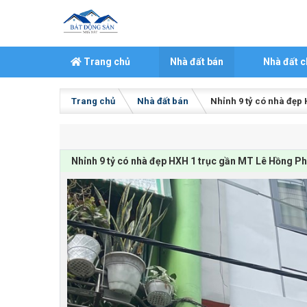
Skip to content
Trang chủ
Nhà đất bán
Nhà đất c
Trang chủ
Nhà đất bán
Nhỉnh 9 tỷ có nhà đẹp 
Nhỉnh 9 tỷ có nhà đẹp HXH 1 trục gần MT Lê Hồng Ph