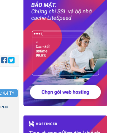
:
Á:
4,4
TỶ
.PHÚ