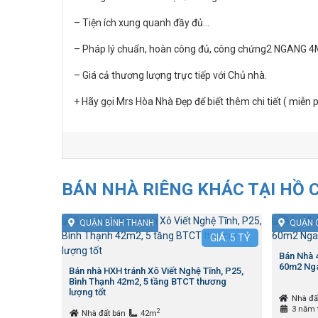
– Tiện ích xung quanh đầy đủ…
– Pháp lý chuẩn, hoàn công đủ, công chứng2 NGANG 4
– Giá cả thương lượng trực tiếp với Chủ nhà.
+ Hãy gọi Mrs Hòa Nhà Đẹp để biết thêm chi tiết ( miễn
BÁN NHÀ RIÊNG KHÁC TẠI HỒ 
QUẬN BÌNH THẠNH
QUẬN 
GIÁ:
5
TỶ
Bán Nhà
60m2 Nga
Bán nhà HXH tránh Xô Viết Nghệ Tĩnh, P25,
Bình Thạnh 42m2, 5 tầng BTCT thương
lượng tốt
Nhà đấ
3 năm 
2
Nhà đất bán
42m