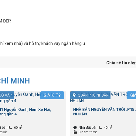
M ĐẸP.
 phí xem nhà) và hỗ trợ khách vay ngân hàng.u
Chia sẻ tin này
CHÍ MINH
GIÁ:
6
TỶ
GI
GÒ VẤP
QUẬN PHÚ NHUẬN
 41 Nguyễn Oanh, Hẻm Xe Hơi,
NHÀ BÁN NGUYỄN VĂN TRỖI .P15 
ng gần 4
NHUẬN.
2
2
t bán
60m
Nhà đất bán
40m
trước
3 năm trước