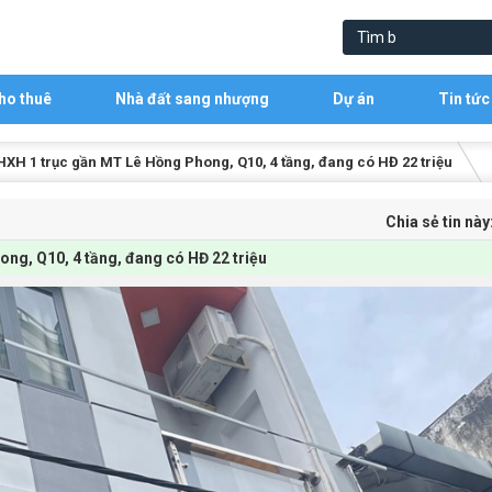
ho thuê
Nhà đất sang nhượng
Dự án
Tin tức
HXH 1 trục gần MT Lê Hồng Phong, Q10, 4 tầng, đang có HĐ 22 triệu
Chia sẻ tin này
ong, Q10, 4 tầng, đang có HĐ 22 triệu