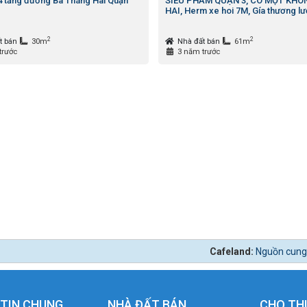
4 tầng đường Ba Tháng Hai Quận
SIÊU PHẨM QUẬN 3, CÓ MỘT KHÔ
HAI, Herm xe hoi 7M, Gía thương lư
2
2
t bán
30m
Nhà đất bán
61m
trước
3 năm trước
Cafeland:
Nguồn cung đất nền dự báo sẽ tă
TIN CHUNG
NHÀ ĐẤT BÁN
CHO TH