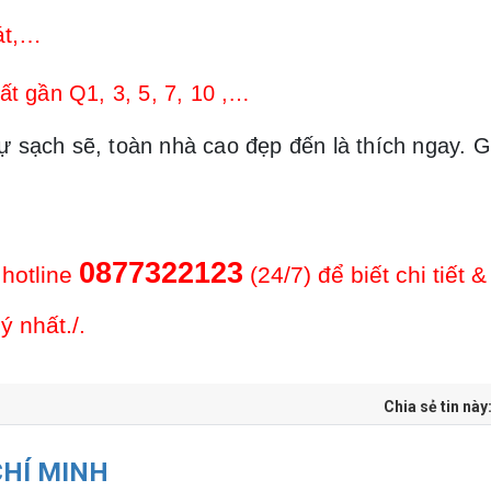
át,…
ất gần Q1, 3, 5, 7, 10 ,…
sự sạch sẽ, toàn nhà cao đẹp đến là thích ngay.
0877322123
hotline
(24/7) để biết chi tiết &
 nhất./.
Chia sẻ tin này
CHÍ MINH