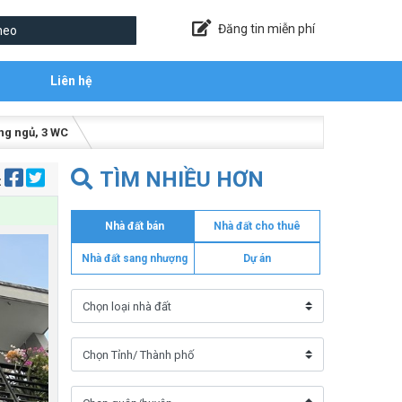
Đăng tin miễn phí
Liên hệ
òng ngủ, 3 WC
TÌM NHIỀU HƠN
:
Nhà đất bán
Nhà đất cho thuê
Nhà đất sang nhượng
Dự án