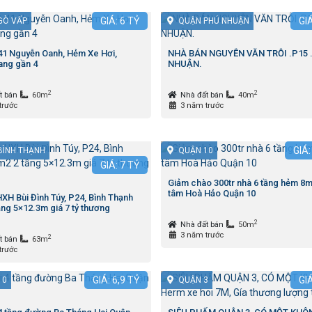
GIÁ:
6
TỶ
GI
GÒ VẤP
QUẬN PHÚ NHUẬN
 41 Nguyễn Oanh, Hẻm Xe Hơi,
NHÀ BÁN NGUYỄN VĂN TRỖI .P15 
ng gần 4
NHUẬN.
2
2
t bán
60m
Nhà đất bán
40m
trước
3 năm trước
GIÁ
BÌNH THẠNH
QUẬN 10
GIÁ:
7
TỶ
Giảm chào 300tr nhà 6 tầng hẻm 8m
tâm Hoà Hảo Quận 10
XH Bùi Đình Túy, P24, Bình Thạnh
ng 5×12.3m giá 7 tỷ thương
2
Nhà đất bán
50m
3 năm trước
2
t bán
63m
trước
GIÁ:
6,9
TỶ
GI
10
QUẬN 3