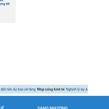
NG
ợng tốt
ng
Nhịp sống kinh tế:
Nghịch lý dự án đẹp, vị trí tốt nhưng bán mãi vẫn 
UÊ
SANG NHƯỢNG