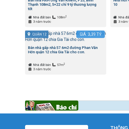
Bán nhà HXH Ung Văn Khiêm, P25, Bình
Nhà mới 
Thạnh 108m2, 5×22 chỉ 9 tỷ thương lượng
10
tốt
2
Nhà đất bán
108m
Nhà đấ
3 năm trước
3 năm 
GIÁ:
3,39
TỶ
QUẬN 12
Bán nhà gấp nhà 57.6m2 đường Phan Văn
Hớn quận 12 chia Gia Tài cho con.
2
Nhà đất bán
57m
3 năm trước
THÔNG 