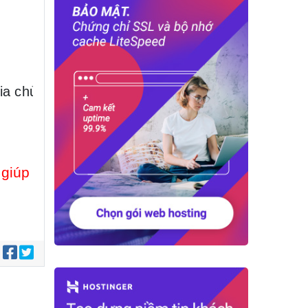
 Gia chủ ở lâu đời từ năm 1973 tới nay, nhà xây 
 giúp
: