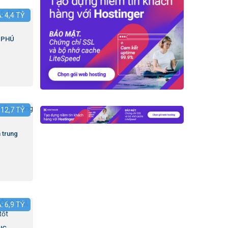
Á:
4,4
TỶ
.PHÚ
:
12,7
TỶ
 trung
Á:
6,9
TỶ