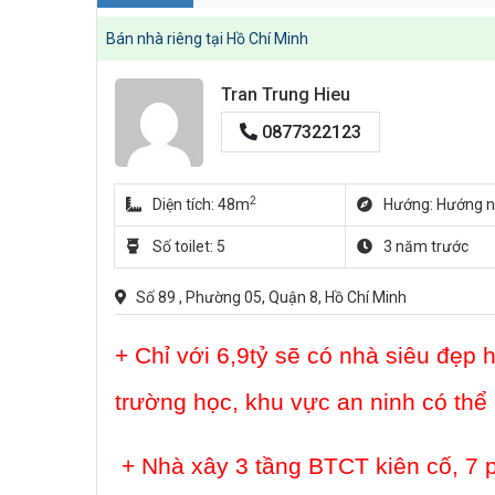
Bán nhà riêng tại Hồ Chí Minh
Tran Trung Hieu
0877322123
2
Diện tích: 48m
Hướng: Hướng 
Số toilet: 5
3 năm trước
Số 89 , Phường 05, Quận 8, Hồ Chí Minh
+ Chỉ với 6,9tỷ sẽ có nhà siêu đẹp
trường học, khu vực an ninh có th
+ Nhà xây 3 tầng BTCT kiên cố, 7 p