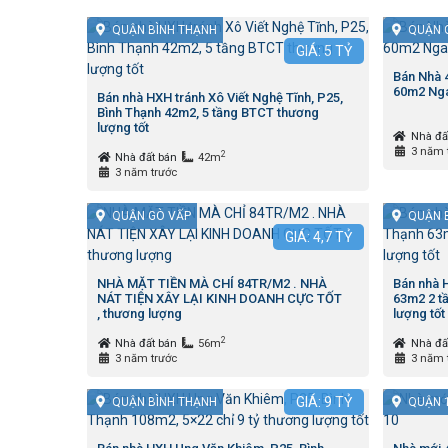
QUẬN BÌNH THẠNH
QUẬN 
GIÁ:
5
TỶ
Bán Nhà
60m2 Nga
Bán nhà HXH tránh Xô Viết Nghệ Tĩnh, P25,
Bình Thạnh 42m2, 5 tầng BTCT thương
lượng tốt
Nhà đấ
3 năm 
2
Nhà đất bán
42m
3 năm trước
QUẬN GÒ VẤP
QUẬN 
GIÁ:
4,7
TỶ
NHÀ MẶT TIỀN MÀ CHỈ 84TR/M2 . NHÀ
Bán nhà H
NÁT TIỆN XÂY LẠI KINH DOANH CỰC TỐT
63m2 2 tầ
, thương lượng
lượng tốt
2
Nhà đất bán
56m
Nhà đấ
3 năm trước
3 năm 
GIÁ:
9
TỶ
QUẬN BÌNH THẠNH
QUẬN 