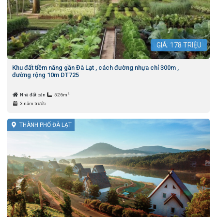
GIÁ:
178
TRIỆU
Khu đất tiềm năng gần Đà Lạt , cách đường nhựa chỉ 300m ,
đường rộng 10m DT725
2
Nhà đất bán
526m
3 năm trước
THÀNH PHỐ ĐÀ LẠT