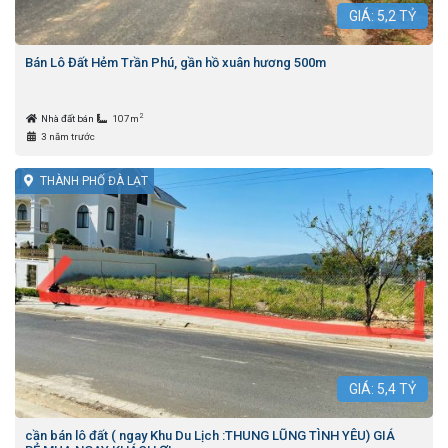
GIÁ:
5,2
TỶ
Bán Lô Đất Hẻm Trần Phú, gần hồ xuân hương 500m
2
Nhà đất bán
107m
3 năm trước
THÀNH PHỐ ĐÀ LẠT
GIÁ:
5,4
TỶ
cần bán lô đất ( ngay Khu Du Lịch :THUNG LŨNG TÌNH YÊU) GIÁ