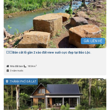
GIÁ: LIÊN HỆ
💥💥Bán cắt lỗ gần 2 xào đất view suối cực đẹp tại Bảo Lộc.
2
Nhà đất bán
1834m
3 năm trước
THÀNH PHỐ ĐÀ LẠT