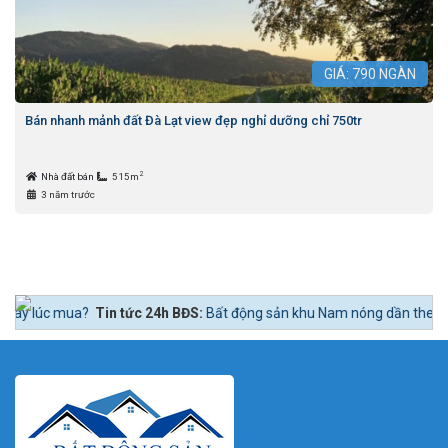
GIÁ:
790
NGÀN
Bán nhanh mảnh đất Đà Lạt view đẹp nghỉ dưỡng chỉ 750tr
2
Nhà đất bán
515m
3 năm trước
in tức 24h BĐS:
Bất động sản khu Nam nóng dần theo lộ trình lên quận 