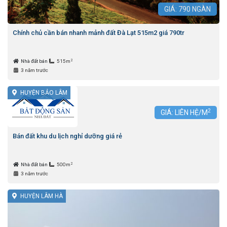
GIÁ:
790
NGÀN
Chính chủ cần bán nhanh mảnh đất Đà Lạt 515m2 giá 790tr
2
Nhà đất bán
515m
3 năm trước
HUYỆN BẢO LÂM
2
GIÁ: LIÊN HỆ/M
Bán đất khu du lịch nghỉ dưỡng giá rẻ
2
Nhà đất bán
500m
3 năm trước
HUYỆN LÂM HÀ