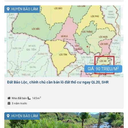
HUYỆN BẢO LÂM
2
GIÁ:
90
TRIỆU/M
Đất Bảo Lộc, chính chủ cần bán lô đất thổ cư ngay QL20, SHR
2
Nhà đất bán
145m
3 năm trước
HUYỆN BẢO LÂM