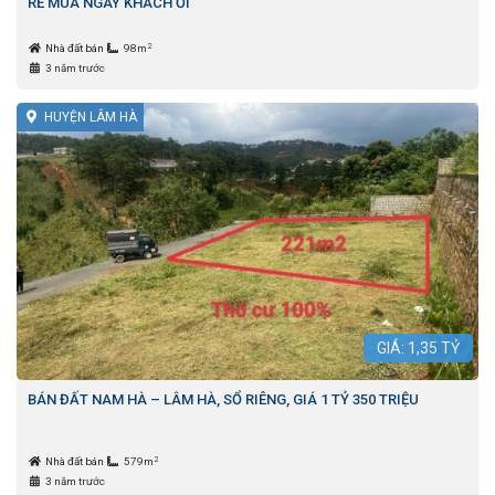
RẺ MUA NGAY KHÁCH ƠI
2
Nhà đất bán
98m
3 năm trước
HUYỆN LÂM HÀ
GIÁ:
1,35
TỶ
BÁN ĐẤT NAM HÀ – LÂM HÀ, SỔ RIÊNG, GIÁ 1 TỶ 350 TRIỆU
2
Nhà đất bán
579m
3 năm trước