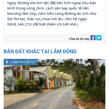
ngay, đường oto 6m tận đất,tiện tích ngoại khu bán
kính trong vòng 2km, cách sân bay quốc tế liên
khương tầm 20p, nằm trên cung đường du lịch như
the florest, thác voi,chùa linh ẩn…liên hệ ngay:
0938.346.210 (để biết thêm chi tiết nhé )
Chia sẻ tin này:
BÁN ĐẤT KHÁC TẠI LÂM ĐỒNG
THÀNH PHỐ ĐÀ LẠT