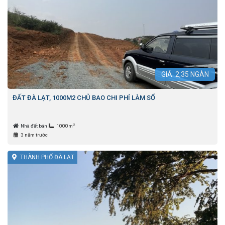
GIÁ:
2,35
NGÀN
ĐẤT ĐÀ LẠT, 1000M2 CHỦ BAO CHI PHÍ LÀM SỔ
2
Nhà đất bán
1000m
3 năm trước
THÀNH PHỐ ĐÀ LẠT