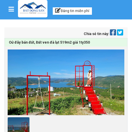
Kênh thông tin, tư vấn
Skip to content
Đăng tin miễn phí
Chia sẻ tin này:
Oử đây bán đất, Đất ven đà lạt 519m2 giá 1ty350