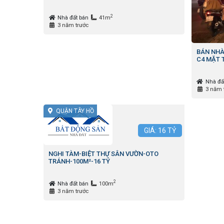
2
Nhà đất bán
41m
3 năm trước
BÁN NHÀ
C4 MẶT T
Nhà đấ
3 năm 
QUẬN TÂY HỒ
GIÁ:
16
TỶ
NGHI TÀM-BIỆT THỰ SÂN VƯỜN-OTO
TRÁNH-100M²-16 TỶ
2
Nhà đất bán
100m
3 năm trước