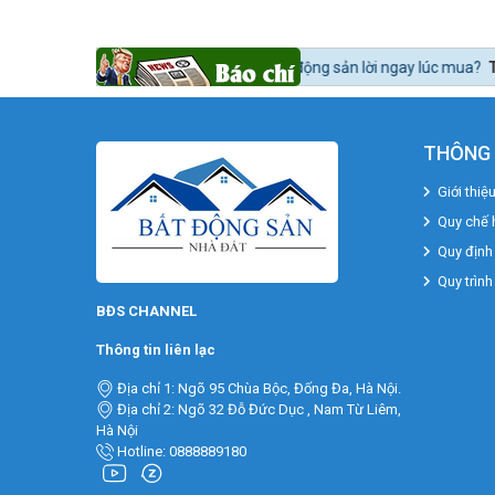
m thế nào để mua bất động sản lời ngay lúc mua?
Tin tức 24h BĐS:
Bất
THÔNG 
Giới thiệ
Quy chế 
Quy định
Quy trình
BĐS CHANNEL
Thông tin liên lạc
Địa chỉ 1: Ngõ 95 Chùa Bộc, Đống Đa, Hà Nội.
Địa chỉ 2: Ngõ 32 Đỗ Đức Dục , Nam Từ Liêm,
Hà Nội
Hotline: 0888889180