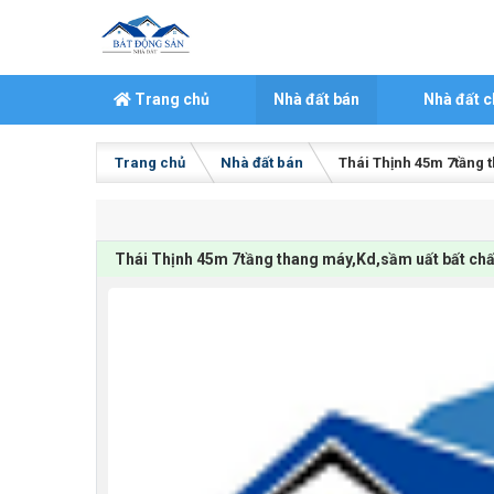
Skip to content
Trang chủ
Nhà đất bán
Nhà đất c
Trang chủ
Nhà đất bán
Thái Thịnh 45m 7tầng t
Thái Thịnh 45m 7tầng thang máy,Kd,sầm uất bất chấ