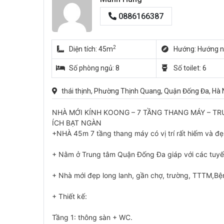
0886166387
2
Diện tích: 45m
Hướng: Hướng 
Số phòng ngủ: 8
Số toilet: 6
thái thịnh, Phường Thịnh Quang, Quận Đống Đa, Hà 
NHÀ MỚI KÍNH KOONG – 7 TẦNG THANG MÁY – TR
ÍCH BẠT NGÀN
+NHÀ 45m 7 tầng thang máy có vị trí rất hiếm và đẹ
+ Nằm ở Trung tâm Quận Đống Đa giáp với các tuyế
+ Nhà mới đẹp long lanh, gần chợ, trường, TTTM,Bệnh
+ Thiết kế:
Tầng 1: thông sàn + WC.