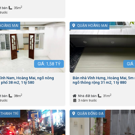
2
t bán
35m
trước
HOÀNG MAI
QUẬN HOÀNG MAI
GIÁ:
1,58
TỶ
GIÁ
Lĩnh Nam, Hoàng Mai, ngõ nông
Bán nhà Vĩnh Hưng, Hoàng Mai, 5m r
 phố 38 m2, 1 tỷ 580
ngõ thông rộng 31 m2, 1 tỷ 880
2
2
t bán
38m
Nhà đất bán
31m
trước
3 năm trước
 THANH TRÌ
QUẬN ĐỐNG ĐA