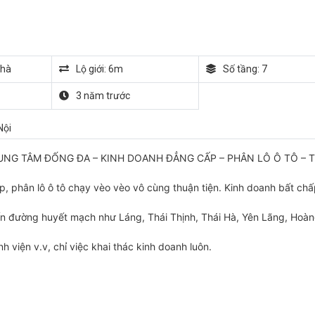
nhà
Lộ giới: 6m
Số tầng: 7
3 năm trước
Nội
UNG TÂM ĐỐNG ĐA – KINH DOANH ĐẲNG CẤP – PHÂN LÔ Ô TÔ – T
p, phân lô ô tô chạy vèo vèo vô cùng thuận tiện. Kinh doanh bất ch
n đường huyết mạch như Láng, Thái Thịnh, Thái Hà, Yên Lãng, Hoà
 viện v.v, chỉ việc khai thác kinh doanh luôn.