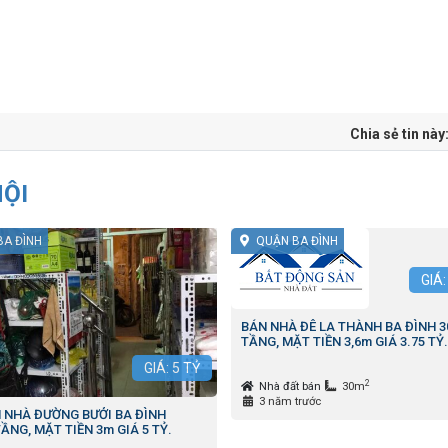
Chia sẻ tin này
NỘI
BA ĐÌNH
QUẬN BA ĐÌNH
GIÁ
BÁN NHÀ ĐÊ LA THÀNH BA ĐÌNH 3
TẦNG, MẶT TIỀN 3,6m GIÁ 3.75 TỶ.
GIÁ:
5
TỶ
2
Nhà đất bán
30m
3 năm trước
 NHÀ ĐƯỜNG BƯỞI BA ĐÌNH
TẦNG, MẶT TIỀN 3m GIÁ 5 TỶ.