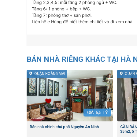
Tầng 2,3,4,5: mỗi tầng 2 phòng ngủ + WC.
Tầng 6: 1 phòng + bếp + WC.
Tầng 7: phòng thờ + sân phơi.
Liên hệ e Hùng để biết thêm chi tiết và đi xem nhà
BÁN NHÀ RIÊNG KHÁC TẠI HÀ 
QUẬN HOÀNG MAI
QUẬN 
GIÁ:
6,5
TỶ
Bán nhà chính chủ phố Nguyễn An Ninh
CẦN BÁN
35m2, 5 