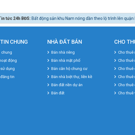
 động sản khu Nam nóng dần theo lộ trình lên quận Nhà Bè.
TIN CHUNG
NHÀ ĐẤT BÁN
CHO TH
u chung
Bán nhà riêng
Cho thuê 
hoạt động
Bán nhà mặt phố
Cho thuê
 sử dụng
Bán căn hộ chung cư
Cho thuê 
 đăng tin
Bán nhà biệt thự, liền kề
Cho thuê 
Bán đất nền dự án
Cho thuê 
Bán đất
Cho thuê