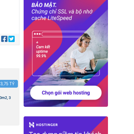
:
:
3,75
TỶ
0m2, 3