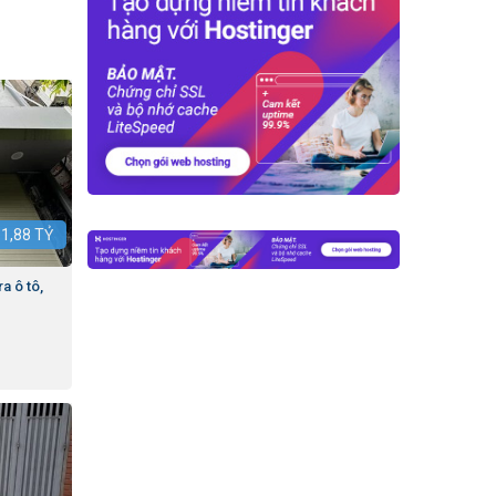
:
1,88
TỶ
a ô tô,