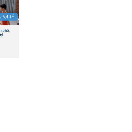
Á:
5,4
TỶ
n phố,
tỷ