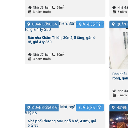
2
Nhà đất bán
58m
Nhà đấ
3 năm trước
3 năm 
GIÁ:
4,35
TỶ
QUẬN ĐỐNG ĐA
QUẬN 
Bán nhà Khâm Thiên, 30m2, 5 tầng, gần ô
tô, giá 4 tỷ 350
2
Nhà đất bán
30m
3 năm trước
Bán nhà 
rộng, gần
Nhà đấ
3 năm 
GIÁ:
5,85
TỶ
QUẬN ĐỐNG ĐA
HUYỆN
Nhà phố Phương Mai, ngõ ô tô, 41m2, giá
5 tỷ 85