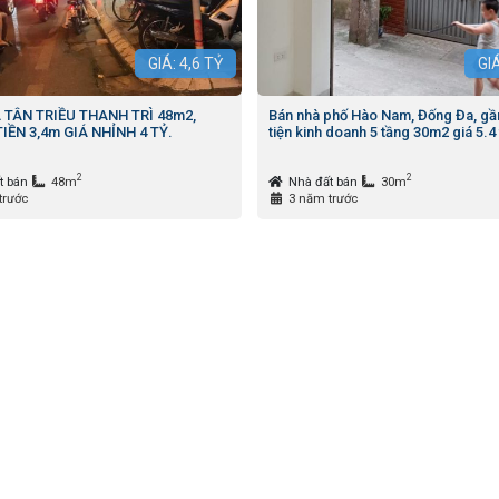
GIÁ:
4,6
TỶ
GI
 TÂN TRIỀU THANH TRÌ 48m2,
Bán nhà phố Hào Nam, Đống Đa, gầ
IỀN 3,4m GIÁ NHỈNH 4 TỶ.
tiện kinh doanh 5 tầng 30m2 giá 5.4 
2
2
t bán
48m
Nhà đất bán
30m
trước
3 năm trước