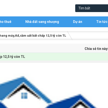
ho thuê
Nhà đất sang nhượng
Dự án
Tin tức
hang máy,Kd,sầm uất bất chấp 12,5 tỷ còn TL
Chia sẻ tin này
p 12,5 tỷ còn TL