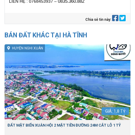
0835.360.882
LIÊN HỆ : 0768453937 –
Chia sẻ tin này:
BÁN ĐẤT KHÁC TẠI HÀ TĨNH
HUYỆN NGHI XUÂN
GIÁ:
1,8
TỶ
ĐẤT MẶT BIỂN XUÂN HỘI 2 MẶT TIỀN ĐƯỜNG 24M CẮT LỖ 1 TỶ