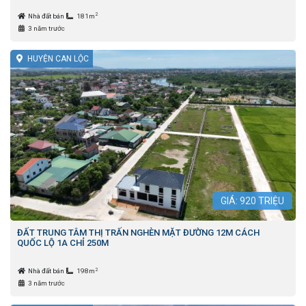
2
Nhà đất bán
181m
3 năm trước
HUYỆN CAN LỘC
GIÁ:
920
TRIỆU
ĐẤT TRUNG TÂM THỊ TRẤN NGHÈN MẶT ĐƯỜNG 12M CÁCH
QUỐC LỘ 1A CHỈ 250M
2
Nhà đất bán
198m
3 năm trước