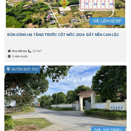
2
GIÁ: LIÊN HỆ/M
ĐÒN SÓNG HẠ TẦNG TRƯỚC CỘT MỐC 2024- ĐẤT NỀN CAN LỘC
2
Nhà đất bán
217m
3 năm trước
HUYỆN ĐỨC THỌ
GIÁ:
200
TRIỆU