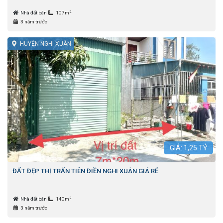
2
Nhà đất bán
107m
3 năm trước
HUYỆN NGHI XUÂN
GIÁ:
1,25
TỶ
ĐẤT ĐẸP THỊ TRẤN TIÊN ĐIỀN NGHI XUÂN GIÁ RẺ
2
Nhà đất bán
140m
3 năm trước