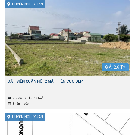
HUYỆN NGHI XUÂN
GIÁ:
2,6
TỶ
ĐẤT BIỂN XUÂN HỘI 2 MẶT TIỀN CỰC ĐẸP
2
Nhà đất bán
181m
3 năm trước
HUYỆN NGHI XUÂN