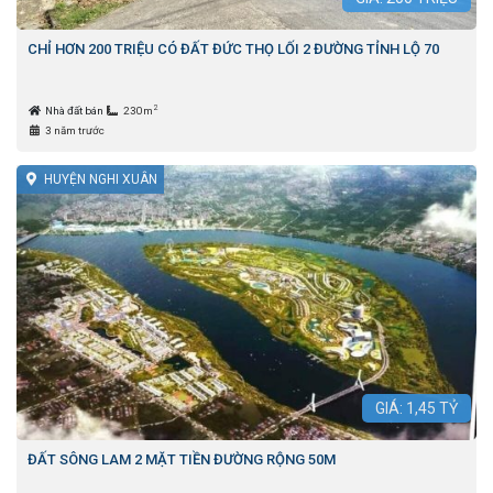
CHỈ HƠN 200 TRIỆU CÓ ĐẤT ĐỨC THỌ LỐI 2 ĐƯỜNG TỈNH LỘ 70
2
Nhà đất bán
230m
3 năm trước
HUYỆN NGHI XUÂN
GIÁ:
1,45
TỶ
ĐẤT SÔNG LAM 2 MẶT TIỀN ĐƯỜNG RỘNG 50M