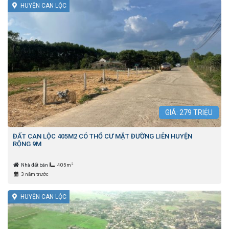
HUYỆN CAN LỘC
GIÁ:
279
TRIỆU
ĐẤT CAN LỘC 405M2 CÓ THỔ CƯ MẶT ĐƯỜNG LIÊN HUYỆN
RỘNG 9M
2
Nhà đất bán
405m
3 năm trước
HUYỆN CAN LỘC