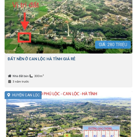
GIÁ:
280
TRIỆU
ĐẤT NỀN Ở CAN LỘC HÀ TĨNH GIÁ RẺ
2
Nhà đất bán
300m
3 năm trước
HUYỆN CAN LỘC