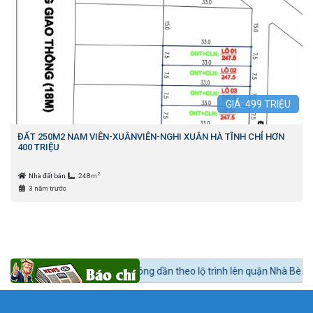
GIÁ:
499
TRIỆU
ĐẤT 250M2 NAM VIÊN-XUÂNVIÊN-NGHI XUÂN HÀ TĨNH CHỈ HƠN
400 TRIỆU
2
Nhà đất bán
248m
3 năm trước
 sản khu Nam nóng dần theo lộ trình lên quận Nhà Bè.